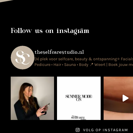
Follow us on instagram
theselfcarestudio.nl
Dé plek voor selfcare, beauty & ontspanning⭐️
Facials
Pedicure • Hair • Sauna • Body
📍 Weert | Boek jouw me
VOLG OP INSTAGRAM