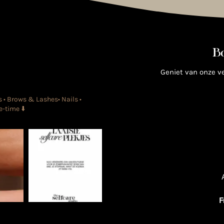
B
Geniet van onze v
 • Brows & Lashes• Nails •
-time ⬇️
F