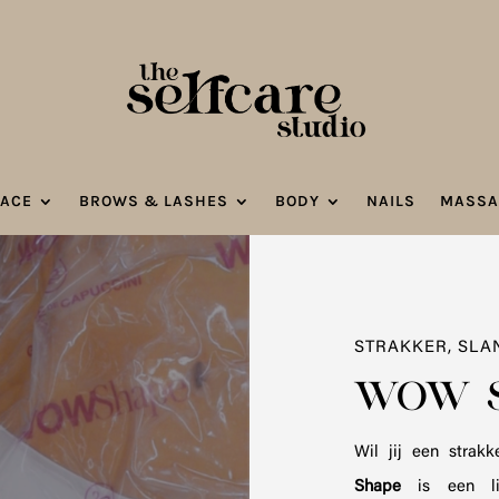
FACE
BROWS & LASHES
BODY
NAILS
MASSA
STRAKKER, SLA
WOW S
Wil jij een strak
Shape
is een lic