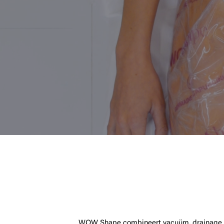
WOW Shape combineert vacuüm, drainage en v