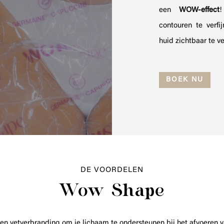
een
WOW-effect
!
contouren te verfi
huid zichtbaar te v
BOEK NU
DE VOORDELEN
Wow Shape
etverbranding om je lichaam te ondersteunen bij het afvoeren van 