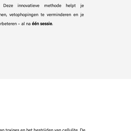
 Deze innovatieve methode helpt je
jnen, vetophopingen te verminderen en je
erbeteren – al na
één sessie
.
toxines en het bestrijden van cellulite. De