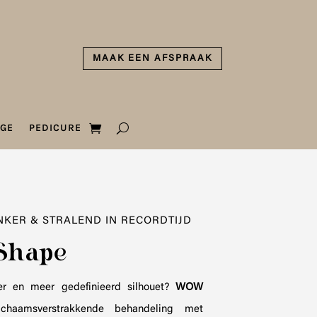
MAAK EEN AFSPRAAK
GE
PEDICURE
NKER & STRALEND IN RECORDTIJD
hape
ker en meer gedefinieerd silhouet?
WOW
haamsverstrakkende behandeling met